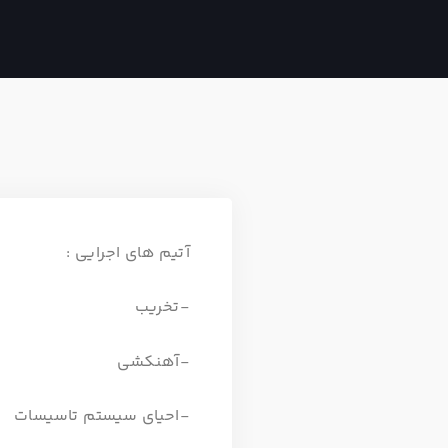
آتیم های اجرایی :
-تخریب
-آهنکشی
-احیای سیستم تاسیسات