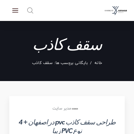
سقف کاذب
خانه
بایگانی برچسب ها: سقف کاذب
مدیر سایت
طراحی سقف کاذب pvc در اصفهان + 4
نوع PVC زیبا